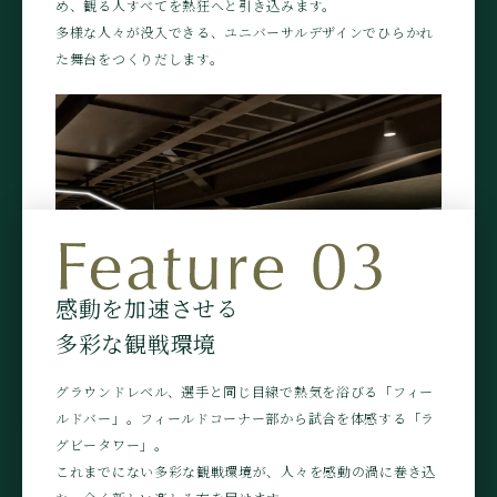
これらの織りなす圧倒的な臨場感が、夢の舞台へと惹き込み
め、観る人すべてを熱狂へと引き込みます。
ます。
多様な人々が没入できる、ユニバーサルデザインでひらかれ
た舞台をつくりだします。
感動を加速させる
多彩な観戦環境
※掲載されているロゴ・ビジュアルは、今後の検討・協議により、計画内
グラウンドレベル、選手と同じ目線で熱気を浴びる「フィー
容が変更となる場合があります。
ルドバー」。フィールドコーナー部から試合を体感する「ラ
グビータワー」。
※掲載されているロゴ・ビジュアルは、今後の検討・協議により、計画内
これまでにない多彩な観戦環境が、人々を感動の渦に巻き込
容が変更となる場合があります。