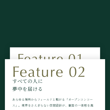
熱狂が、
すぐそこに迫る
すべての人に
約1.5万席を有する日本初の「屋内全天候型ラグビー場」
夢中を届ける
へ。（※音楽コンサート時、最大収容人数約2.5万人）
人々が一体感を感じられる「ダブルメインスタンド」、秩父
あらゆる場所からフィールドと繋がる「オープンコンコー
宮ラグビー場の精神を継承したフィールドと観客席の圧倒的
な近さや、50m×12mの「大型LEDビジョン」。
ス」。視界をさえぎらない空間設計が、観客の一体感を高