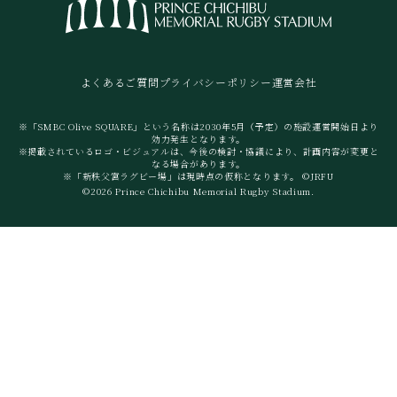
よくあるご質問
プライバシーポリシー
運営会社
※「SMBC Olive SQUARE」という名称は2030年5月（予定）の施設運営開始日より
効力発生となります。
※掲載されているロゴ・ビジュアルは、今後の検討・協議により、計画内容が変更と
なる場合があります。
※「新秩父宮ラグビー場」は現時点の仮称となります。 ©JRFU
©2026 Prince Chichibu Memorial Rugby Stadium.